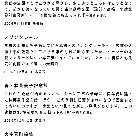
葉動物公園でも行こうかと思うも、少し違うところに行こうとなっ
て、前から気になっていた霞ヶ浦の動物公園（設計：高橋一平建築
設計事務所）へ。 予備知識はあまり入れず
→続きを読む
2026年1月15日
未分類
メゾンクレール
年末のお惣菜を予約していた葛飾区のメゾンクレールへ。 店舗の改
修工事の設計をしてから５年の月日が経ちましたが、ピーラーの木
製ファサードはいい雰囲気になっていました。 シェフと奥様とも元
気に再開できて嬉しい大晦日。
2025年12月31日
未分類
再・林芙美子記念館
これから設計が始まるリノベーション工事の参考に、同年代に建っ
た林芙美子記念館に行く。 この季節は紅葉がきれいなので庭園もと
てもいいのですが、建築もいつ見ても新しい発見があります。 この
建物は30坪制限のある戦時下の194
→続きを読む
2025年12月12日
未分類
大多喜町役場