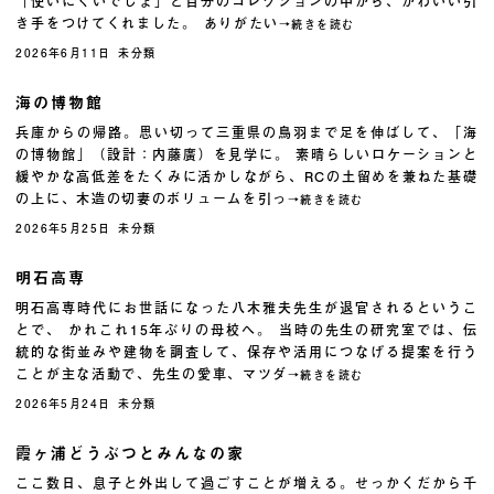
「使いにくいでしょ」と自分のコレクションの中から、かわいい引
き手をつけてくれました。 ありがたい
→続きを読む
2026年6月11日
未分類
海の博物館
兵庫からの帰路。思い切って三重県の鳥羽まで足を伸ばして、「海
の博物館」（設計：内藤廣）を見学に。 素晴らしいロケーションと
緩やかな高低差をたくみに活かしながら、RCの土留めを兼ねた基礎
の上に、木造の切妻のボリュームを引っ
→続きを読む
2026年5月25日
未分類
明石高専
明石高専時代にお世話になった八木雅夫先生が退官されるというこ
とで、 かれこれ15年ぶりの母校へ。 当時の先生の研究室では、伝
統的な街並みや建物を調査して、保存や活用につなげる提案を行う
ことが主な活動で、先生の愛車、マツダ
→続きを読む
2026年5月24日
未分類
霞ヶ浦どうぶつとみんなの家
ここ数日、息子と外出して過ごすことが増える。せっかくだから千