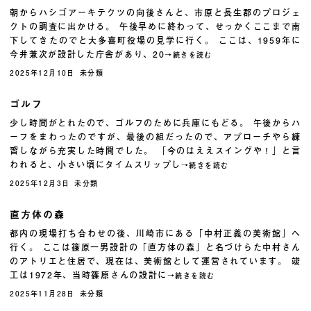
朝からハシゴアーキテクツの向後さんと、市原と長生郡のプロジェ
クトの調査に出かける。 午後早めに終わって、せっかくここまで南
下してきたのでと大多喜町役場の見学に行く。 ここは、1959年に
今井兼次が設計した庁舎があり、20
→続きを読む
2025年12月10日
未分類
ゴルフ
少し時間がとれたので、ゴルフのために兵庫にもどる。 午後からハ
ーフをまわったのですが、最後の組だったので、アプローチやら練
習しながら充実した時間でした。 「今のはええスイングや！」と言
われると、小さい頃にタイムスリップし
→続きを読む
2025年12月3日
未分類
直方体の森
都内の現場打ち合わせの後、川崎市にある「中村正義の美術館」へ
行く。 ここは篠原一男設計の「直方体の森」と名づけらた中村さん
のアトリエと住居で、現在は、美術館として運営されています。 竣
工は1972年、当時篠原さんの設計に
→続きを読む
2025年11月28日
未分類